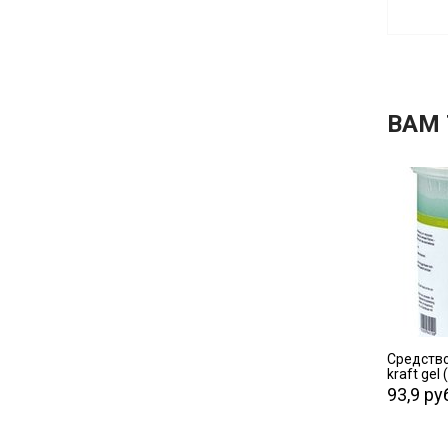
ВАМ
Средство
kraft gel 
93,9 ру