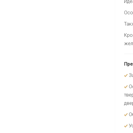
Иде
Осо
Такж
Кро
жел
Пре
За
Ос
тве
две
Об
Ус