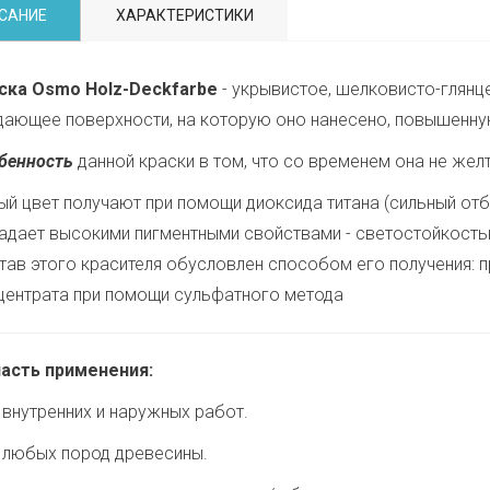
САНИЕ
ХАРАКТЕРИСТИКИ
ска Osmo Holz-Deckfarbe
- укрывистое, шелковисто-глянц
дающее поверхности, на которую оно нанесено, повышенну
бенность
данной краски в том, что со временем она не желт
ый цвет получают при помощи диоксида титана (сильный отб
адает высокими пигментными свойствами - светостойкость
тав этого красителя обусловлен способом его получения: п
центрата при помощи сульфатного метода
асть применения:
 внутренних и наружных работ.
 любых пород древесины.