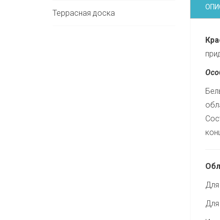
ОПИ
Террасная доска
Кра
при
Осо
Бел
обл
Сос
кон
Обл
Для
Для