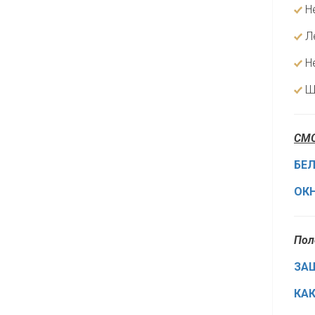
Не
Ле
Не
Шл
СМО
БЕЛ
ОКН
Пол
ЗА
КА